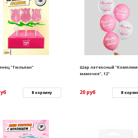
енец "Тюльпан"
Шар латексный "Компли
мамочке", 12"
руб
20
руб
В корзину
В корзи