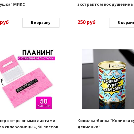
вушка" МИКС
экстрактом воодушевина
руб
250
руб
В корзину
В корзи
нер с отрывными листами
Копилка-банка "Копилка с
ла склерозницы», 50 листов
девчонки"