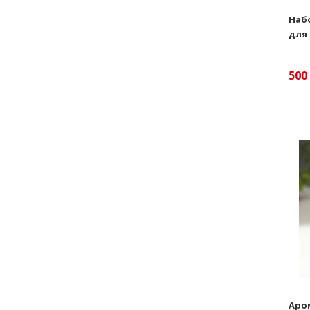
Набо
для 
500
Аро