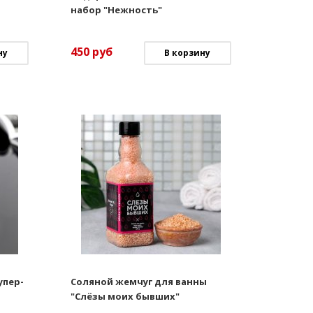
набор "Нежность"
450
руб
ну
В корзину
упер-
Соляной жемчуг для ванны
"Слёзы моих бывших"