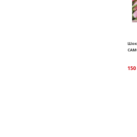
Шок
САМ
150