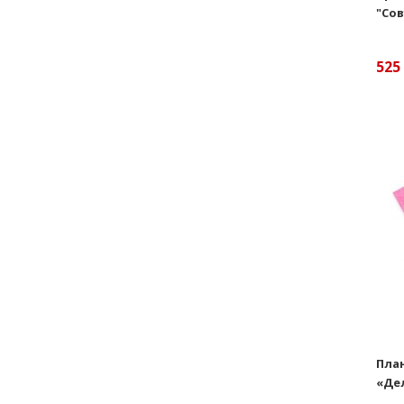
"Со
525
Пла
«Де