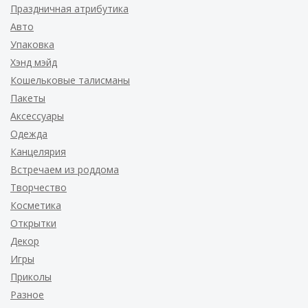
Праздничная атрибутика
Авто
Упаковка
Хэнд мэйд
Кошельковые талисманы
Пакеты
Аксессуары
Одежда
Канцелярия
Встречаем из роддома
Творчество
Косметика
Открытки
Декор
Игры
Приколы
Разное