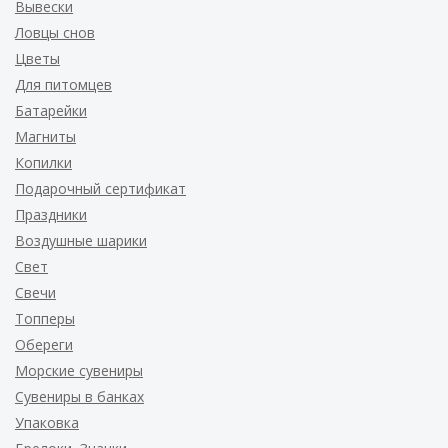
Вывески
Ловцы снов
Цветы
Для питомцев
Батарейки
Магниты
Копилки
Подарочный сертификат
Праздники
Воздушные шарики
Свет
Свечи
Топперы
Обереги
Морские сувениры
Сувениры в банках
Упаковка