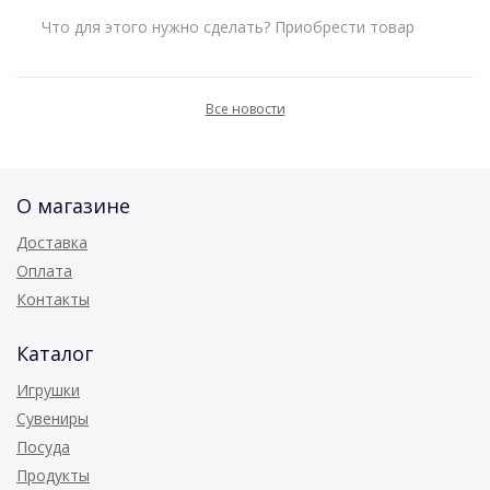
Что для этого нужно сделать? Приобрести товар
на три тысячи рублей и более. Наш менеджер
свяжется с вами и уточнит условия и время
доставки.
Все новости
Выбирайте и покупайте!
О магазине
Доставка
Оплата
Контакты
Каталог
Игрушки
Сувениры
Посуда
Продукты