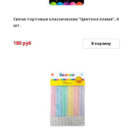
Свечи тортовые классические "Цветное пламя", 6
шт.
180
руб
В корзину