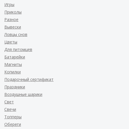
Игры
Приколы
Разное
Вывески
Ловцы снов
Цветы
Для питомцев
Батарейки
Магниты
Копилки
Подарочный сертификат
Праздники
Воздушные шарики
Свет
Свечи
Топперы
Обереги