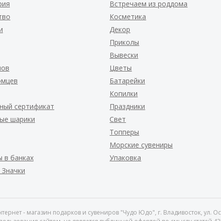
рия
Встречаем из роддома
тво
Косметика
и
Декор
Приколы
Вывески
нов
Цветы
омцев
Батарейки
Копилки
ный сертификат
Праздники
ые шарики
Свет
Топперы
Морские сувениры
 в банках
Упаковка
 Значки
тернет - магазин подарков и сувениров "Чудо Юдо", г. Владивосток, ул. О