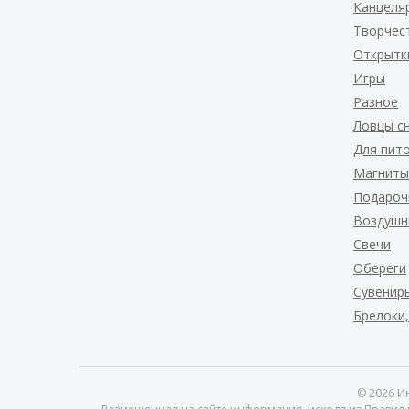
Канцеля
Творчес
Открытк
Игры
Разное
Ловцы с
Для пит
Магниты
Подароч
Воздушн
Свечи
Обереги
Сувениры
Брелоки,
© 2026
Ин