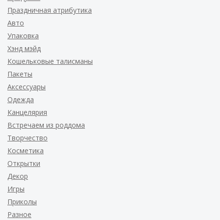
Праздничная атрибутика
Авто
Упаковка
Хэнд мэйд
Кошельковые талисманы
Пакеты
Аксессуары
Одежда
Канцелярия
Встречаем из роддома
Творчество
Косметика
Открытки
Декор
Игры
Приколы
Разное