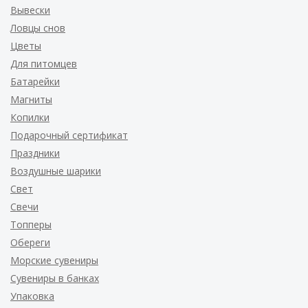
Вывески
Ловцы снов
Цветы
Для питомцев
Батарейки
Магниты
Копилки
Подарочный сертификат
Праздники
Воздушные шарики
Свет
Свечи
Топперы
Обереги
Морские сувениры
Сувениры в банках
Упаковка