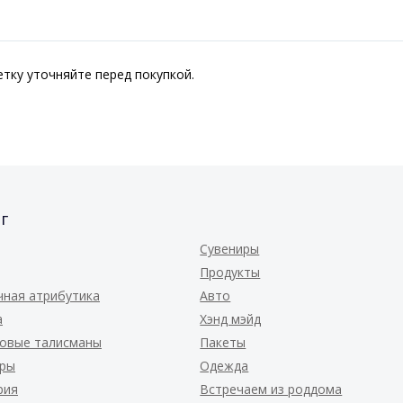
тку уточняйте перед покупкой.
г
Сувениры
Продукты
чная атрибутика
Авто
а
Хэнд мэйд
овые талисманы
Пакеты
ары
Одежда
рия
Встречаем из роддома