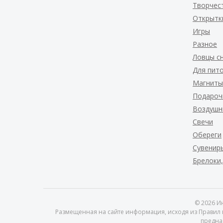
Творчес
Открытк
Игры
Разное
Ловцы с
Для пит
Магниты
Подароч
Воздушн
Свечи
Обереги
Сувениры
Брелоки,
© 2026
Ин
Размещенная на сайте информация, исходя из Правил п
предна