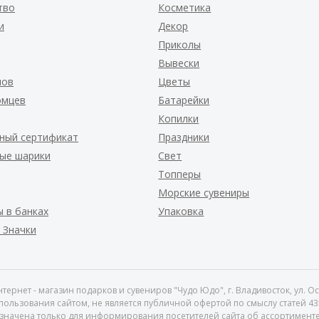
тво
Косметика
и
Декор
Приколы
Вывески
нов
Цветы
омцев
Батарейки
Копилки
ный сертификат
Праздники
ые шарики
Свет
Топперы
Морские сувениры
 в банках
Упаковка
 Значки
тернет - магазин подарков и сувениров "Чудо Юдо", г. Владивосток, ул. О
ользования сайтом, не является публичной офертой по смыслу статей 4
значена только для информирования посетителей сайта об ассортименте