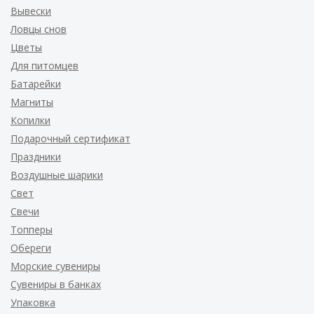
Вывески
Ловцы снов
Цветы
Для питомцев
Батарейки
Магниты
Копилки
Подарочный сертификат
Праздники
Воздушные шарики
Свет
Свечи
Топперы
Обереги
Морские сувениры
Сувениры в банках
Упаковка