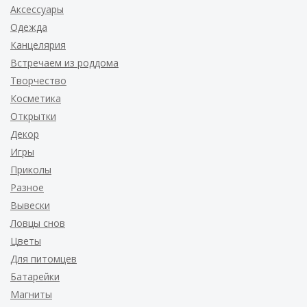
Аксессуары
Одежда
Канцелярия
Встречаем из роддома
Творчество
Косметика
Открытки
Декор
Игры
Приколы
Разное
Вывески
Ловцы снов
Цветы
Для питомцев
Батарейки
Магниты