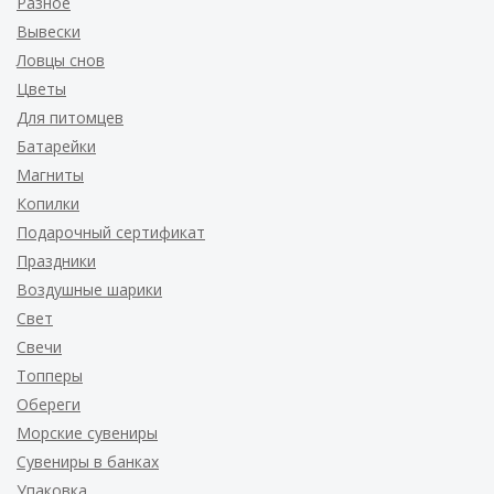
Разное
Вывески
Ловцы снов
Цветы
Для питомцев
Батарейки
Магниты
Копилки
Подарочный сертификат
Праздники
Воздушные шарики
Свет
Свечи
Топперы
Обереги
Морские сувениры
Сувениры в банках
Упаковка