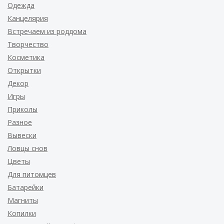
Одежда
Канцелярия
Встречаем из роддома
Творчество
Косметика
Открытки
Декор
Игры
Приколы
Разное
Вывески
Ловцы снов
Цветы
Для питомцев
Батарейки
Магниты
Копилки